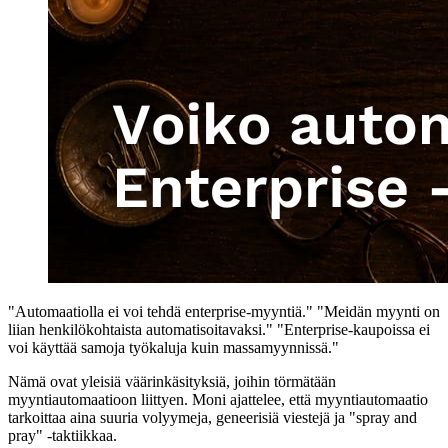
"Automaatiolla ei voi tehdä enterprise-myyntiä." "Meidän myynti on
liian henkilökohtaista automatisoitavaksi." "Enterprise-kaupoissa ei
voi käyttää samoja työkaluja kuin massamyynnissä."
Nämä ovat yleisiä väärinkäsityksiä, joihin törmätään
myyntiautomaatioon liittyen. Moni ajattelee, että myyntiautomaatio
tarkoittaa aina suuria volyymeja, geneerisiä viestejä ja "spray and
pray" -taktiikkaa.