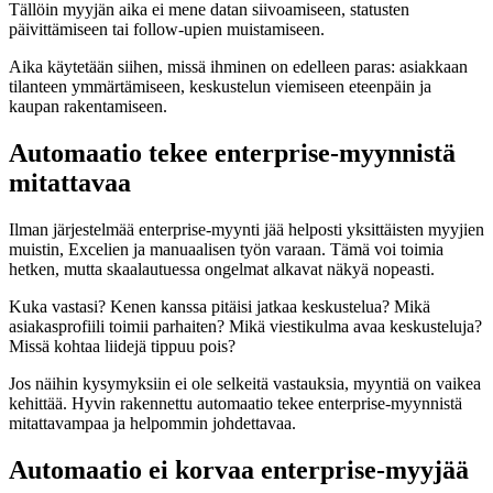
Tällöin myyjän aika ei mene datan siivoamiseen, statusten
päivittämiseen tai follow-upien muistamiseen.
Aika käytetään siihen, missä ihminen on edelleen paras: asiakkaan
tilanteen ymmärtämiseen, keskustelun viemiseen eteenpäin ja
kaupan rakentamiseen.
Automaatio tekee enterprise-myynnistä
mitattavaa
Ilman järjestelmää enterprise-myynti jää helposti yksittäisten myyjien
muistin, Excelien ja manuaalisen työn varaan. Tämä voi toimia
hetken, mutta skaalautuessa ongelmat alkavat näkyä nopeasti.
Kuka vastasi? Kenen kanssa pitäisi jatkaa keskustelua? Mikä
asiakasprofiili toimii parhaiten? Mikä viestikulma avaa keskusteluja?
Missä kohtaa liidejä tippuu pois?
Jos näihin kysymyksiin ei ole selkeitä vastauksia, myyntiä on vaikea
kehittää. Hyvin rakennettu automaatio tekee enterprise-myynnistä
mitattavampaa ja helpommin johdettavaa.
Automaatio ei korvaa enterprise-myyjää