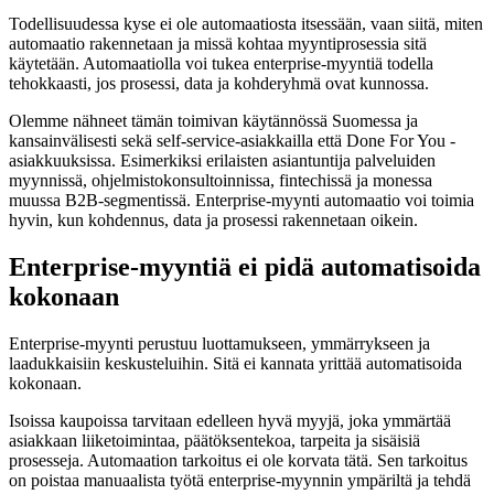
Todellisuudessa kyse ei ole automaatiosta itsessään, vaan siitä, miten
automaatio rakennetaan ja missä kohtaa myyntiprosessia sitä
käytetään. Automaatiolla voi tukea enterprise-myyntiä todella
tehokkaasti, jos prosessi, data ja kohderyhmä ovat kunnossa.
Olemme nähneet tämän toimivan käytännössä Suomessa ja
kansainvälisesti sekä self-service-asiakkailla että Done For You -
asiakkuuksissa. Esimerkiksi erilaisten asiantuntija palveluiden
myynnissä, ohjelmistokonsultoinnissa, fintechissä ja monessa
muussa B2B-segmentissä. Enterprise-myynti automaatio voi toimia
hyvin, kun kohdennus, data ja prosessi rakennetaan oikein.
Enterprise-myyntiä ei pidä automatisoida
kokonaan
Enterprise-myynti perustuu luottamukseen, ymmärrykseen ja
laadukkaisiin keskusteluihin. Sitä ei kannata yrittää automatisoida
kokonaan.
Isoissa kaupoissa tarvitaan edelleen hyvä myyjä, joka ymmärtää
asiakkaan liiketoimintaa, päätöksentekoa, tarpeita ja sisäisiä
prosesseja. Automaation tarkoitus ei ole korvata tätä. Sen tarkoitus
on poistaa manuaalista työtä enterprise-myynnin ympäriltä ja tehdä