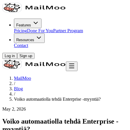
Features
Pricing
Done For You
Partner Program
Resources
Contact
Log in
Sign up
MailMoo
/
Blog
/
Voiko automaatiolla tehdä Enterprise -myyntiä?
May 2, 2026
Voiko automaatiolla tehdä Enterprise -
myyntiä?