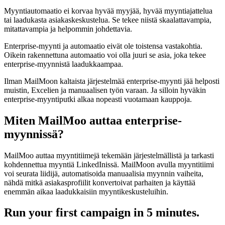
Myyntiautomaatio ei korvaa hyvää myyjää, hyvää myyntiajattelua
tai laadukasta asiakaskeskustelua. Se tekee niistä skaalattavampia,
mitattavampia ja helpommin johdettavia.
Enterprise-myynti ja automaatio eivät ole toistensa vastakohtia.
Oikein rakennettuna automaatio voi olla juuri se asia, joka tekee
enterprise-myynnistä laadukkaampaa.
Ilman MailMoon kaltaista järjestelmää enterprise-myynti jää helposti
muistin, Excelien ja manuaalisen työn varaan. Ja silloin hyväkin
enterprise-myyntiputki alkaa nopeasti vuotamaan kauppoja.
Miten MailMoo auttaa enterprise-
myynnissä?
MailMoo auttaa myyntitiimejä tekemään järjestelmällistä ja tarkasti
kohdennettua myyntiä LinkedInissä. MailMoon avulla myyntitiimi
voi seurata liidijä, automatisoida manuaalisia myynnin vaiheita,
nähdä mitkä asiakasprofiilit konvertoivat parhaiten ja käyttää
enemmän aikaa laadukkaisiin myyntikeskusteluihin.
Run your first campaign in 5 minutes.