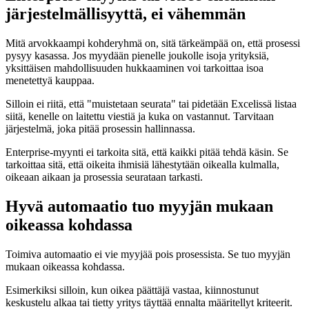
järjestelmällisyyttä, ei vähemmän
Mitä arvokkaampi kohderyhmä on, sitä tärkeämpää on, että prosessi
pysyy kasassa. Jos myydään pienelle joukolle isoja yrityksiä,
yksittäisen mahdollisuuden hukkaaminen voi tarkoittaa isoa
menetettyä kauppaa.
Silloin ei riitä, että "muistetaan seurata" tai pidetään Excelissä listaa
siitä, kenelle on laitettu viestiä ja kuka on vastannut. Tarvitaan
järjestelmä, joka pitää prosessin hallinnassa.
Enterprise-myynti ei tarkoita sitä, että kaikki pitää tehdä käsin. Se
tarkoittaa sitä, että oikeita ihmisiä lähestytään oikealla kulmalla,
oikeaan aikaan ja prosessia seurataan tarkasti.
Hyvä automaatio tuo myyjän mukaan
oikeassa kohdassa
Toimiva automaatio ei vie myyjää pois prosessista. Se tuo myyjän
mukaan oikeassa kohdassa.
Esimerkiksi silloin, kun oikea päättäjä vastaa, kiinnostunut
keskustelu alkaa tai tietty yritys täyttää ennalta määritellyt kriteerit.