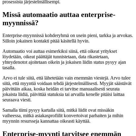
prosessista järjestelmällisempi.
Missä automaatio auttaa enterprise-
myynnissä?
Enterprise-myynnissä kohderyhmä on usein pieni, tarkka ja arvokas.
Silloin jokainen kontakti pitää käsitellä hyvin.
Automaatio voi auttaa esimerkiksi siinä, että oikeat yritykset
löydetään, oikeat päättäjät tunnistetaan, data rikastetaan,
yhteydenotot ajoitetaan oikein ja jokaisen liidin status pysyy ajan
tasalla.
Arvo ei tule siitä, että lähetetään vain enemmän viestejä. Arvo tulee
siitä, että myyntiä voidaan tehdä järjestelmällisesti. Myyjät säästävät
päivittäin aikaa, koska heidän ei tarvitse manuaalisesti seurata
jokaista liidiä, päivittää statuksia tai arvailla kenelle pitäisi laittaa
seuraava viesti.
Samalla tiimi pysyy kartalla siitä, mitkä liidit ovat missäkin
vaiheessa, mitkä asiakasprofiilit konvertoivat parhaiten ja mihin
myynnin resursseja kannattaa oikeasti käyttää.
Enterprise-myynti tarvitsee enemmän