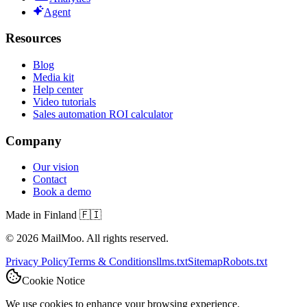
Agent
Resources
Blog
Media kit
Help center
Video tutorials
Sales automation ROI calculator
Company
Our vision
Contact
Book a demo
Made in Finland 🇫🇮
©
2026
MailMoo. All rights reserved.
Privacy Policy
Terms & Conditions
llms.txt
Sitemap
Robots.txt
Cookie Notice
We use cookies to enhance your browsing experience.