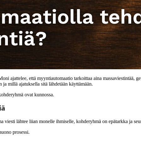
oni ajattelee, että myyntiautomaatio tarkoittaa aina massaviestintää, ge
n ja millä ajatuksella sitä lähdetään käyttämään.
a kohderyhmä ovat kunnossa.
iä
viesti lähtee liian monelle ihmiselle, kohderyhmä on epätarkka ja seur
huono prosessi.