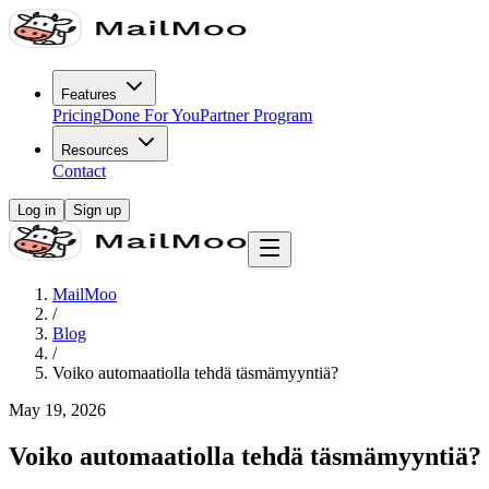
Features
Pricing
Done For You
Partner Program
Resources
Contact
Log in
Sign up
MailMoo
/
Blog
/
Voiko automaatiolla tehdä täsmämyyntiä?
May 19, 2026
Voiko automaatiolla tehdä täsmämyyntiä?