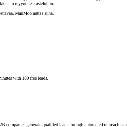
ukkaisiin myyntikeskusteluihin.
ttavaa, MailMoo auttaa siinä.
inutes with 100 free leads.
2B companies generate qualified leads through automated outreach cam