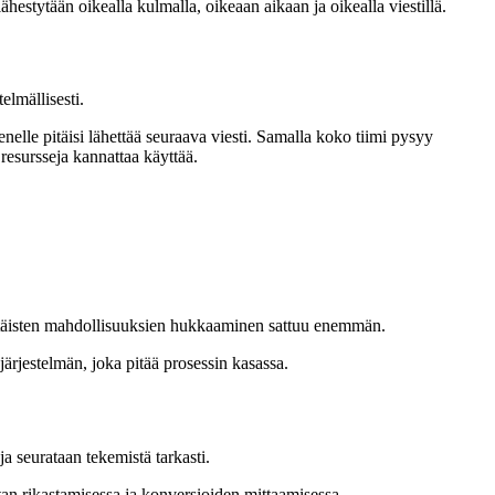
estytään oikealla kulmalla, oikeaan aikaan ja oikealla viestillä.
elmällisesti.
 kenelle pitäisi lähettää seuraava viesti. Samalla koko tiimi pysyy
 resursseja kannattaa käyttää.
yksittäisten mahdollisuuksien hukkaaminen sattuu enemmän.
järjestelmän, joka pitää prosessin kasassa.
ja seurataan tekemistä tarkasti.
atan rikastamisessa ja konversioiden mittaamisessa.