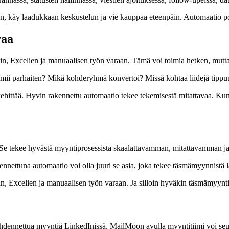
n, käy laadukkaan keskustelun ja vie kauppaa eteenpäin. Automaatio poi
vaa
tin, Excelien ja manuaalisen työn varaan. Tämä voi toimia hetken, mutt
oimii parhaiten? Mikä kohderyhmä konvertoi? Missä kohtaa liidejä tippu
kehittää. Hyvin rakennettu automaatio tekee tekemisestä mitattavaa. Kun 
 Se tekee hyvästä myyntiprosessista skaalattavamman, mitattavamman j
kennettuna automaatio voi olla juuri se asia, joka tekee täsmämyynnist
in, Excelien ja manuaalisen työn varaan. Ja silloin hyväkin täsmämyyn
ohdennettua myyntiä LinkedInissä. MailMoon avulla myyntitiimi voi seura