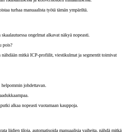
staa turhaa manuaalista työtä tämän ympäriltä.
a skaalautuessa ongelmat alkavat näkyä nopeasti.
u pois?
nähdään mitkä ICP-profiilit, viestikulmat ja segmentit toimivat
a helpommin johdettavan.
ä laadukkaampaa.
tiputki alkaa nopeasti vuotamaan kauppoja.
ta liidien tiloja, automatisoida manuaalisia vaiheita, nähdä mitkä