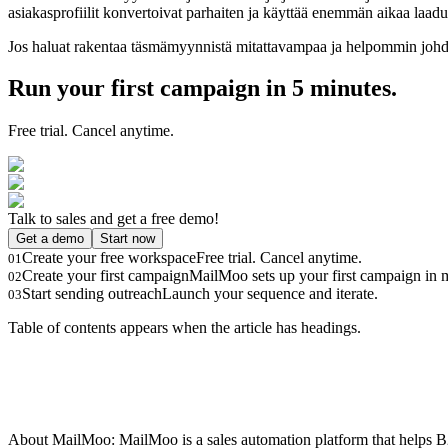
asiakasprofiilit konvertoivat parhaiten ja käyttää enemmän aikaa laad
Jos haluat rakentaa täsmämyynnistä mitattavampaa ja helpommin johde
Run your first campaign in 5 minutes.
Free trial. Cancel anytime.
Talk to sales and get a free demo!
Get a demo
Start now
Create your free workspace
Free trial. Cancel anytime.
01
Create your first campaign
MailMoo sets up your first campaign in m
02
Start sending outreach
Launch your sequence and iterate.
03
Table of contents appears when the article has headings.
About MailMoo: MailMoo is a sales automation platform that helps B