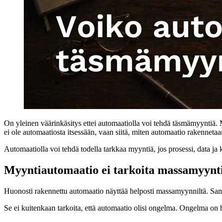
On yleinen väärinkäsitys ettei automaatiolla voi tehdä täsmämyyntiä. M
ei ole automaatiosta itsessään, vaan siitä, miten automaatio rakennetaa
Automaatiolla voi tehdä todella tarkkaa myyntiä, jos prosessi, data j
Myyntiautomaatio ei tarkoita massamyynt
Huonosti rakennettu automaatio näyttää helposti massamyynniltä. Sama 
Se ei kuitenkaan tarkoita, että automaatio olisi ongelma. Ongelma on 