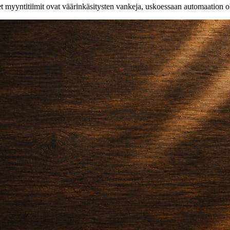
t myyntitiimit ovat väärinkäsitysten vankeja, uskoessaan automaation o