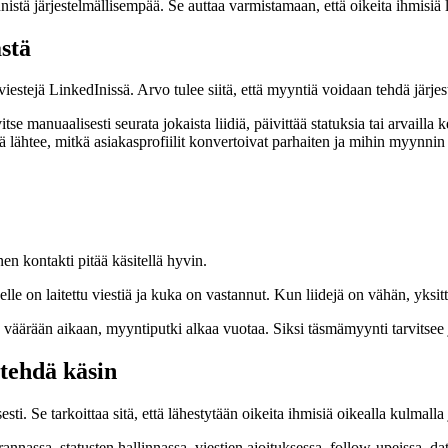
 järjestelmällisempää. Se auttaa varmistamaan, että oikeita ihmisiä läh
stä
iestejä LinkedInissä. Arvo tulee siitä, että myyntiä voidaan tehdä järjest
tse manuaalisesti seurata jokaista liidiä, päivittää statuksia tai arvailla
ejä lähtee, mitkä asiakasprofiilit konvertoivat parhaiten ja mihin myynnin
n kontakti pitää käsitellä hyvin.
, kenelle on laitettu viestiä ja kuka on vastannut. Kun liidejä on vähän, 
e väärään aikaan, myyntiputki alkaa vuotaa. Siksi täsmämyynti tarvitsee 
 tehdä käsin
ti. Se tarkoittaa sitä, että lähestytään oikeita ihmisiä oikealla kulmalla 
urannassa, statusten hallinnassa, viestien ajoituksessa, follow-upeissa, d