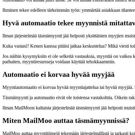
Ihminen tekee edelleen tärkeimmän työn: ymmärtää asiakkaan tilantee
Hyvä automaatio tekee myynnistä mitatta
Ilman järjestelmää täsmämyynti jää helposti yksittäisten myyjien muis
Kuka vastasi? Kenen kanssa pitäisi jatkaa keskustelua? Mikä viesti t
Jos näihin kysymyksiin ei ole selkeitä vastauksia, myyntiä on vaikea 
parhaiten, myyntiresursseja voidaan käyttää tehokkaammin.
Automaatio ei korvaa hyvää myyjää
Myyntiautomaatio ei korvaa hyvää myyntiajattelua tai hyvää myyjää.
Täsmämyynti ja automaatio eivät ole toistensa vastakohtia. Oikein ra
Ilman MailMoon kaltaista järjestelmää täsmämyynti jää helposti muist
Miten MailMoo auttaa täsmämyynnissä?
MailMoo auttaa myyntitiimejä tekemään järjestelmällistä ja tarkasti k