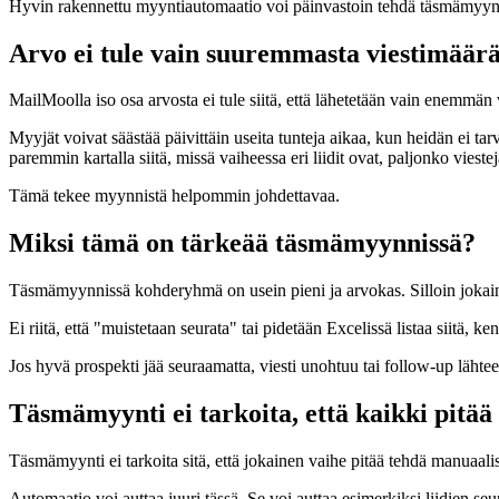
Hyvin rakennettu myyntiautomaatio voi päinvastoin tehdä täsmämyynnistä
Arvo ei tule vain suuremmasta viestimäärä
MailMoolla iso osa arvosta ei tule siitä, että lähetetään vain enemmän v
Myyjät voivat säästää päivittäin useita tunteja aikaa, kun heidän ei tarvi
paremmin kartalla siitä, missä vaiheessa eri liidit ovat, paljonko viest
Tämä tekee myynnistä helpommin johdettavaa.
Miksi tämä on tärkeää täsmämyynnissä?
Täsmämyynnissä kohderyhmä on usein pieni ja arvokas. Silloin jokaine
Ei riitä, että "muistetaan seurata" tai pidetään Excelissä listaa siitä
Jos hyvä prospekti jää seuraamatta, viesti unohtuu tai follow-up lähte
Täsmämyynti ei tarkoita, että kaikki pitää
Täsmämyynti ei tarkoita sitä, että jokainen vaihe pitää tehdä manuaalises
Automaatio voi auttaa juuri tässä. Se voi auttaa esimerkiksi liidien se